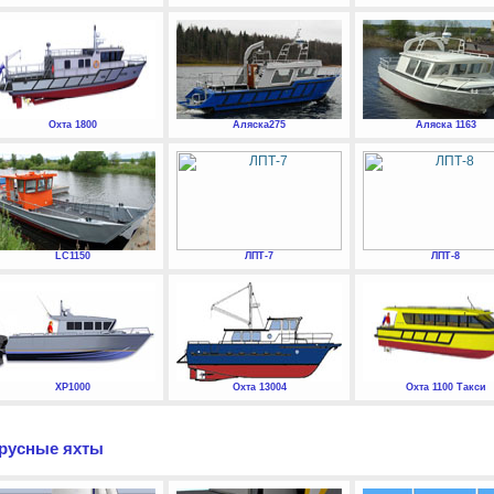
Охта 1800
Аляска275
Аляска 1163
LC1150
ЛПТ-7
ЛПТ-8
XP1000
Охта 13004
Охта 1100 Такси
русные яхты