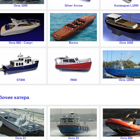
Охта 1000
Silver Arrow
Катамаран L1000
Охта 860 - Спорт
Волга
Охта 1050
ST800
P800
Охта 13003
бочие катера
Охта 21
Охта 24
Охта 650