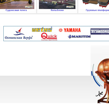
Судовозная телега
Кильблоки
Грузовые платфор