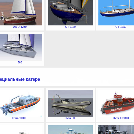
AMD 1250
СТ 1120
СТ 1340
J60
ециальные катера
Охта 1000С
Охта 800
Охта Кат860