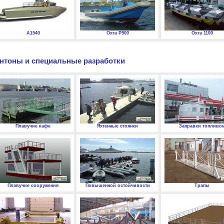
А1540
Охта P900
Охта 1100
нтоны и специальные разработки
Плавучие кафе
Яхтенные стоянки
Заправки топливо
Плавучие сооружения
Повышенной остойчивости
Трапы