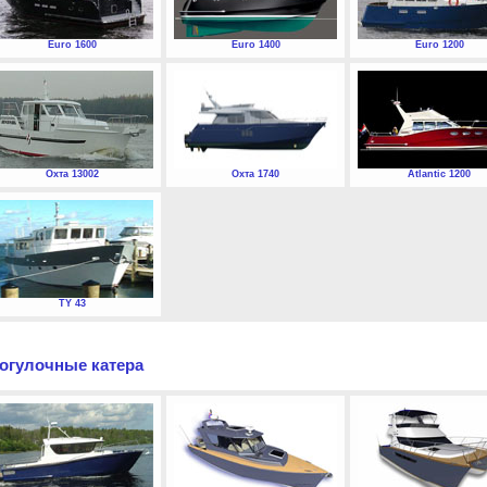
Euro 1600
Euro 1400
Euro 1200
Охта 13002
Охта 1740
Atlantic 1200
TY 43
огулочные катера