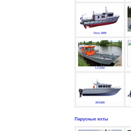
Охта 1800
LC1150
XP1000
Парусные яхты