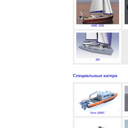
AMD 1250
J60
Специальные катера
Охта 1000С