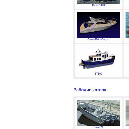
Охта 1000
Охта 860 - Спорт
ST800
Рабочие катера
Охта 21