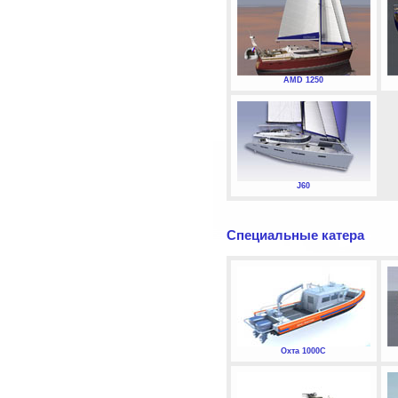
AMD 1250
J60
Специальные катера
Охта 1000С