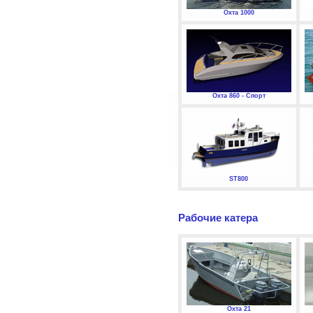
Охта 1000
Охта 860 - Спорт
ST800
Рабочие катера
Охта 21