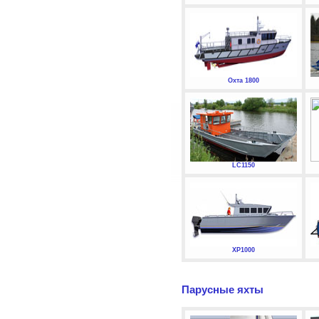
Охта 1800
LC1150
XP1000
Парусные яхты