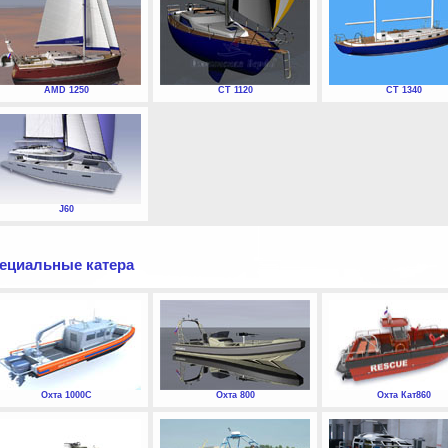
AMD 1250
СТ 1120
СТ 1340
J60
ециальные катера
Охта 1000С
Охта 800
Охта Кат860