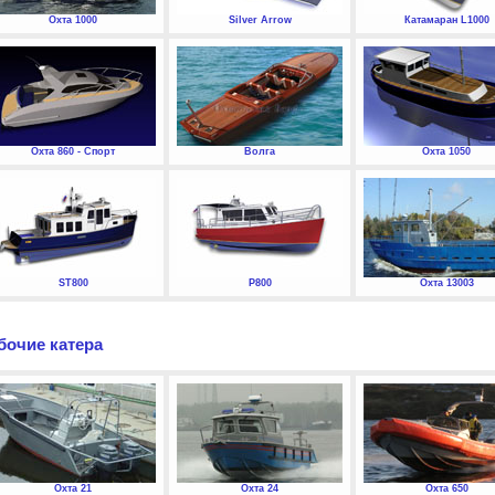
Охта 1000
Silver Arrow
Катамаран L1000
Охта 860 - Спорт
Волга
Охта 1050
ST800
P800
Охта 13003
бочие катера
Охта 21
Охта 24
Охта 650