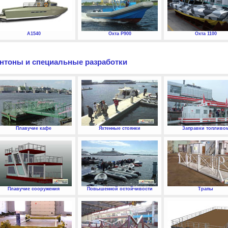
А1540
Охта P900
Охта 1100
нтоны и специальные разработки
Плавучие кафе
Яхтенные стоянки
Заправки топливо
Плавучие сооружения
Повышенной остойчивости
Трапы