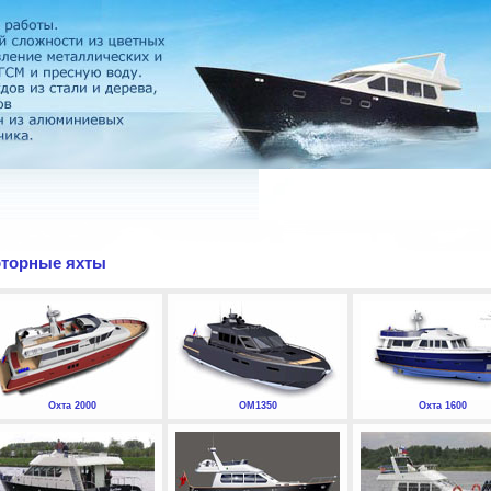
торные яхты
Охта 2000
ОМ1350
Охта 1600