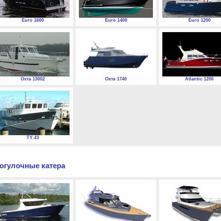
Euro 1600
Euro 1400
Euro 1200
Охта 13002
Охта 1740
Atlantic 1200
TY 43
огулочные катера