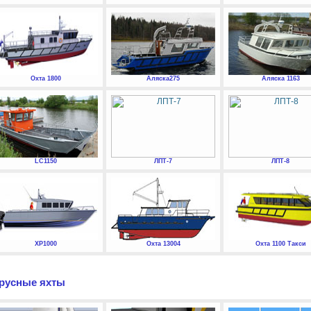
Охта 1800
Аляска275
Аляска 1163
LC1150
ЛПТ-7
ЛПТ-8
XP1000
Охта 13004
Охта 1100 Такси
русные яхты