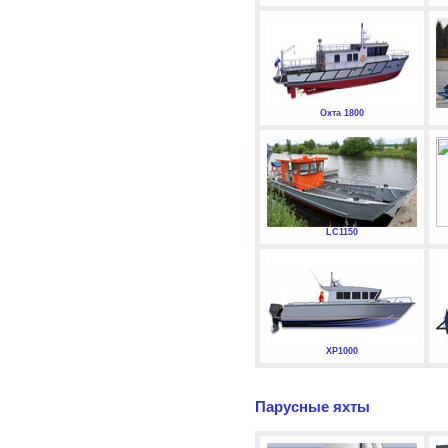
Охта 1800
LC1150
XP1000
Парусные яхты