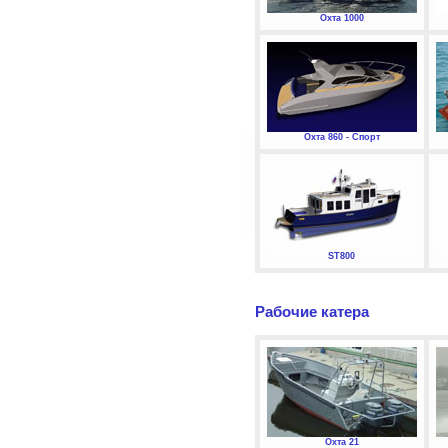
Охта 1000
Охта 860 - Спорт
ST800
Рабочие катера
Охта 21