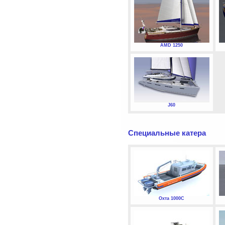
AMD 1250
J60
Специальные катера
Охта 1000С