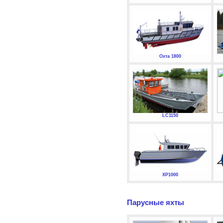
Охта 1800
LC1150
XP1000
Парусные яхты