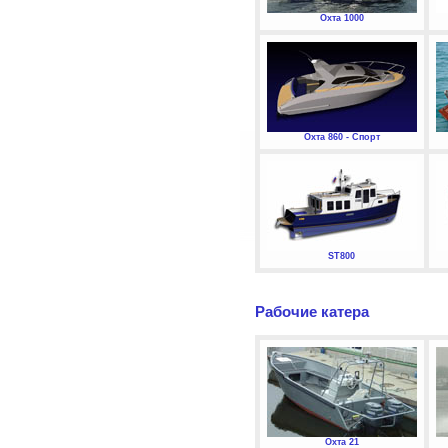
Охта 1000
Охта 860 - Спорт
ST800
Рабочие катера
Охта 21