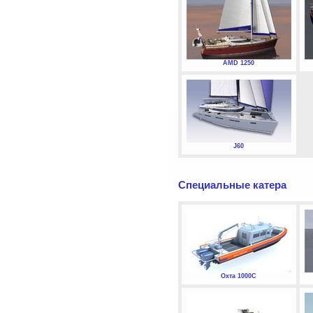
AMD 1250
J60
Специальные катера
Охта 1000С