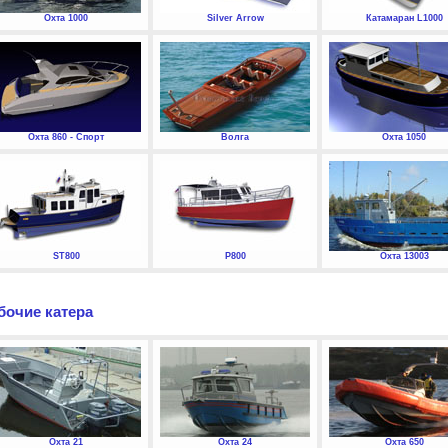
Охта 1000
Silver Arrow
Катамаран L1000
Охта 860 - Спорт
Волга
Охта 1050
ST800
P800
Охта 13003
бочие катера
Охта 21
Охта 24
Охта 650