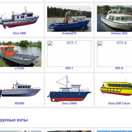
Охта 1800
Аляска275
Аляска 1163
LC1150
ЛПТ-7
ЛПТ-8
XP1000
Охта 13004
Охта 1100 Такси
русные яхты