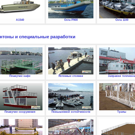
А1540
Охта P900
Охта 1100
нтоны и специальные разработки
Плавучие кафе
Яхтенные стоянки
Заправки топливо
Плавучие сооружения
Повышенной остойчивости
Трапы