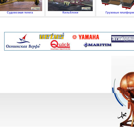
Судовозная телега
Кильблоки
Грузовые платфор