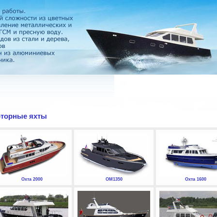
торные яхты
Охта 2000
ОМ1350
Охта 1600