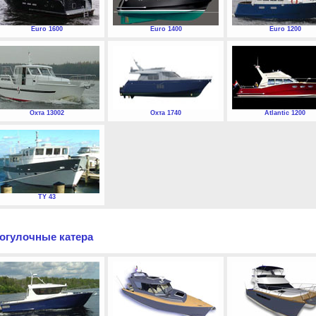
Euro 1600
Euro 1400
Euro 1200
Охта 13002
Охта 1740
Atlantic 1200
TY 43
огулочные катера