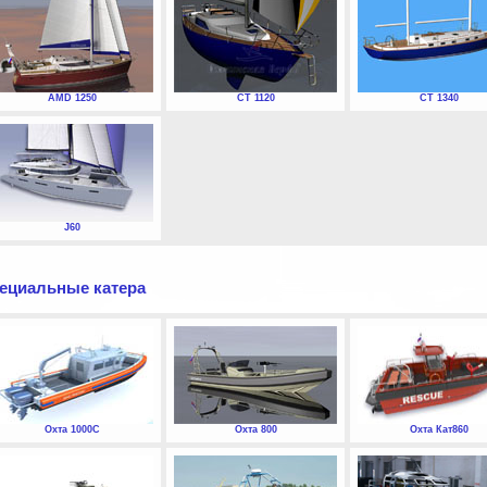
AMD 1250
СТ 1120
СТ 1340
J60
ециальные катера
Охта 1000С
Охта 800
Охта Кат860