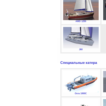
AMD 1250
J60
Специальные катера
Охта 1000С