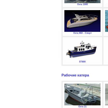
Охта 1000
Охта 860 - Спорт
ST800
Рабочие катера
Охта 21