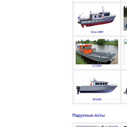
Охта 1800
LC1150
XP1000
Парусные яхты