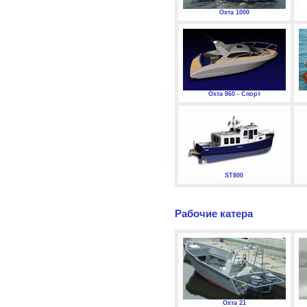
Охта 1000
Охта 860 - Спорт
ST800
Рабочие катера
Охта 21