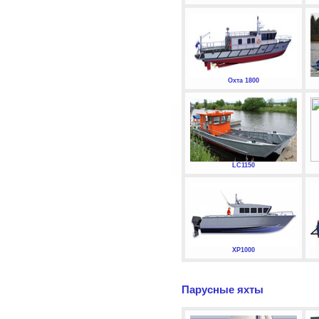
Охта 1800
LC1150
XP1000
Парусные яхты