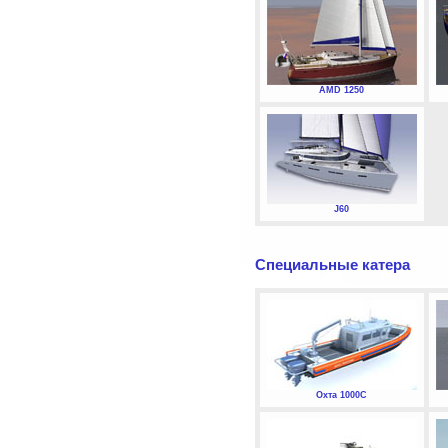
AMD 1250
J60
Специальные катера
Охта 1000С