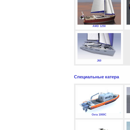
AMD 1250
J60
Специальные катера
Охта 1000С