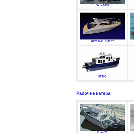
Охта 1000
Охта 860 - Спорт
ST800
Рабочие катера
Охта 21