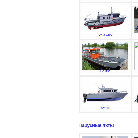
Охта 1800
LC1150
XP1000
Парусные яхты