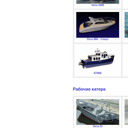
Охта 1000
Охта 860 - Спорт
ST800
Рабочие катера
Охта 21