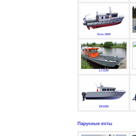
Охта 1800
LC1150
XP1000
Парусные яхты