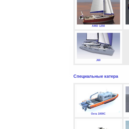
AMD 1250
J60
Специальные катера
Охта 1000С