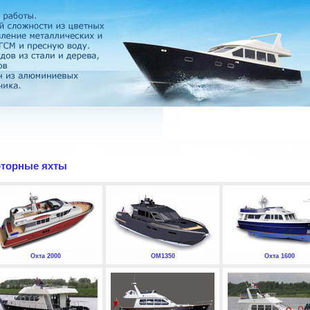
торные яхты
Охта 2000
ОМ1350
Охта 1600