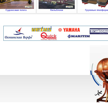
Судовозная телега
Кильблоки
Грузовые платфор