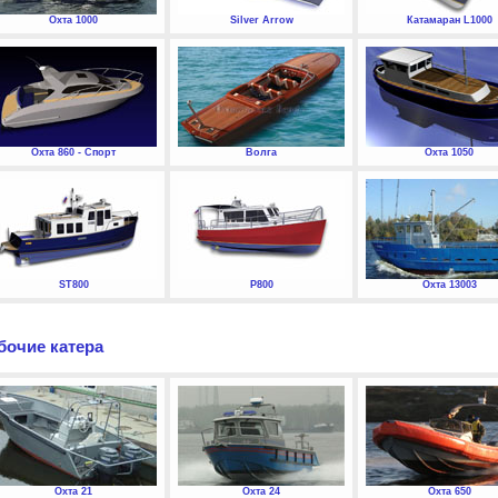
Охта 1000
Silver Arrow
Катамаран L1000
Охта 860 - Спорт
Волга
Охта 1050
ST800
P800
Охта 13003
бочие катера
Охта 21
Охта 24
Охта 650