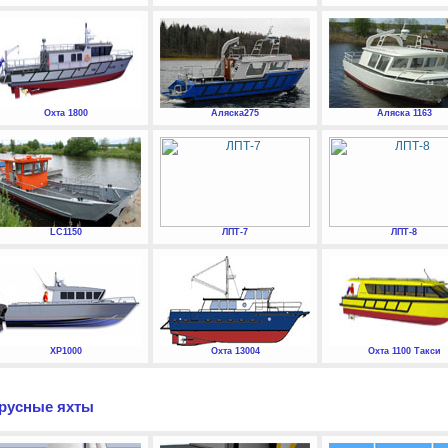
Охта 1800
Аляска275
Аляска 1163
LC1150
ЛПТ-7
ЛПТ-8
XP1000
Охта 13004
Охта 1100 Такси
русные яхты