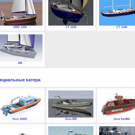
AMD 1250
СТ 1120
СТ 1340
J60
ециальные катера
Охта 1000С
Охта 800
Охта Кат860