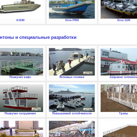
А1540
Охта P900
Охта 1100
нтоны и специальные разработки
Плавучие кафе
Яхтенные стоянки
Заправки топливо
Плавучие сооружения
Повышенной остойчивости
Трапы