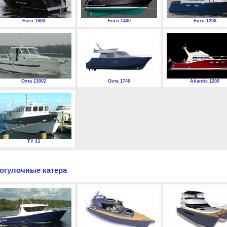
Euro 1600
Euro 1400
Euro 1200
Охта 13002
Охта 1740
Atlantic 1200
TY 43
огулочные катера