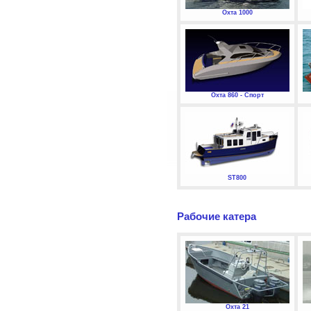
Охта 1000
Охта 860 - Спорт
ST800
Рабочие катера
Охта 21