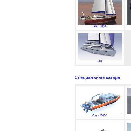
AMD 1250
J60
Специальные катера
Охта 1000С