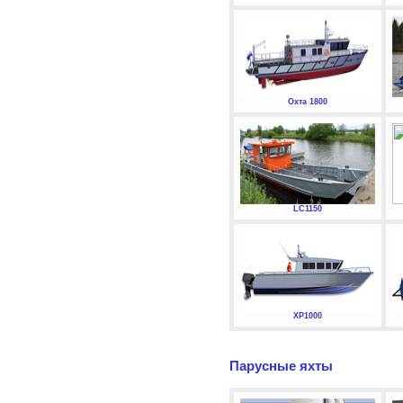
Охта 1800
LC1150
XP1000
Парусные яхты