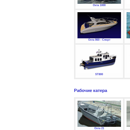
Охта 1000
Охта 860 - Спорт
ST800
Рабочие катера
Охта 21