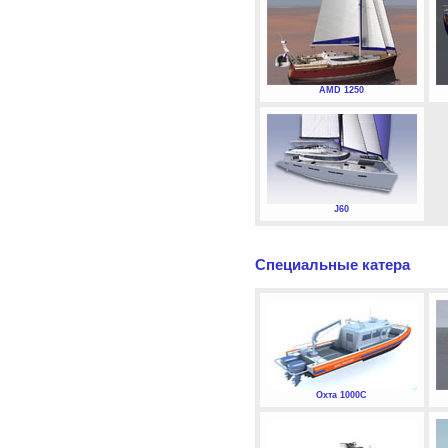
AMD 1250
J60
Специальные катера
Охта 1000С