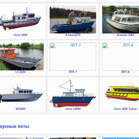
Охта 1800
Аляска275
Аляска 1163
LC1150
ЛПТ-7
ЛПТ-8
XP1000
Охта 13004
Охта 1100 Такси
русные яхты