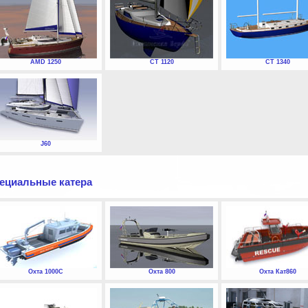
AMD 1250
СТ 1120
СТ 1340
J60
ециальные катера
Охта 1000С
Охта 800
Охта Кат860