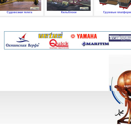
Судовозная телега
Кильблоки
Грузовые платфор