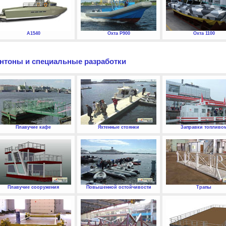
А1540
Охта P900
Охта 1100
нтоны и специальные разработки
Плавучие кафе
Яхтенные стоянки
Заправки топливо
Плавучие сооружения
Повышенной остойчивости
Трапы