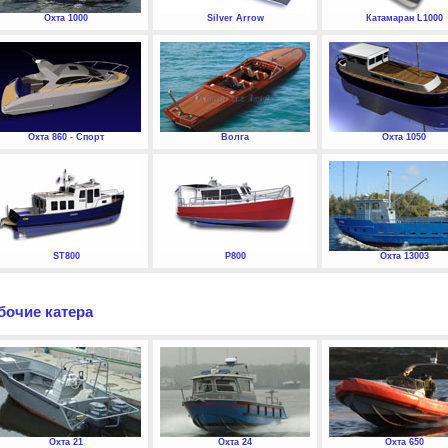
Охта 1000
Silver Arrow
Катамаран L1000
Охта 860 - Спорт
Волга
Охта 1050
ST800
P800
Охта 13003
бочие катера
Охта 21
Охта 24
Охта 650