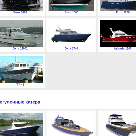
Euro 1600
Euro 1400
Euro 1200
Охта 13002
Охта 1740
Atlantic 1200
TY 43
огулочные катера