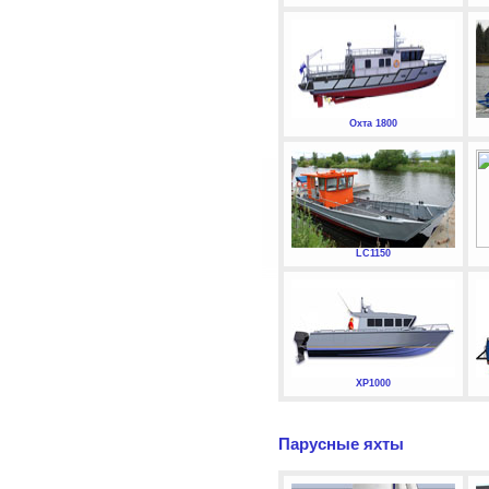
Охта 1800
LC1150
XP1000
Парусные яхты