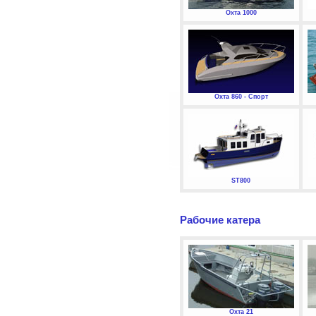
Охта 1000
Охта 860 - Спорт
ST800
Рабочие катера
Охта 21