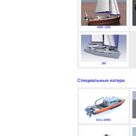
AMD 1250
J60
Специальные катера
Охта 1000С