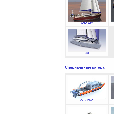
AMD 1250
J60
Специальные катера
Охта 1000С