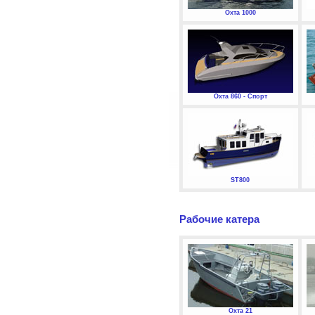
Охта 1000
Охта 860 - Спорт
ST800
Рабочие катера
Охта 21