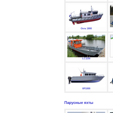
Охта 1800
LC1150
XP1000
Парусные яхты