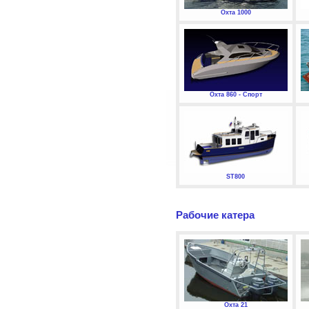
Охта 1000
Охта 860 - Спорт
ST800
Рабочие катера
Охта 21