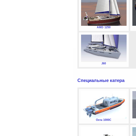
AMD 1250
J60
Специальные катера
Охта 1000С