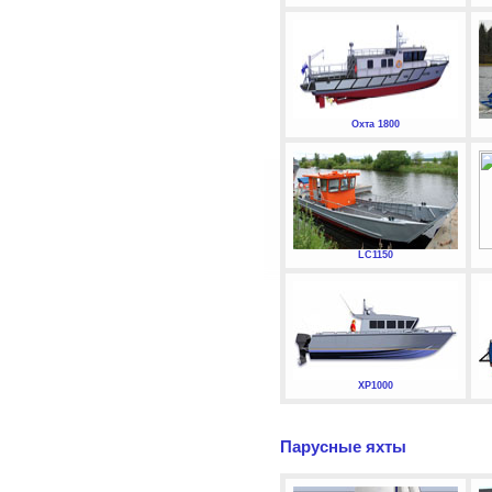
Охта 1800
LC1150
XP1000
Парусные яхты