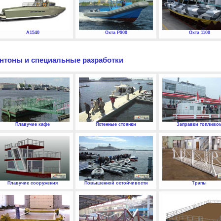
А1540
Охта P900
Охта 1100
нтоны и специальные разработки
Плавучие кафе
Яхтенные стоянки
Заправки топливо
Плавучие сооружения
Повышенной остойчивости
Трапы