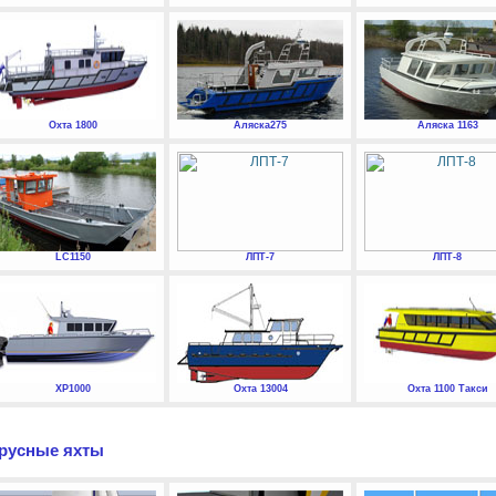
Охта 1800
Аляска275
Аляска 1163
LC1150
ЛПТ-7
ЛПТ-8
XP1000
Охта 13004
Охта 1100 Такси
русные яхты