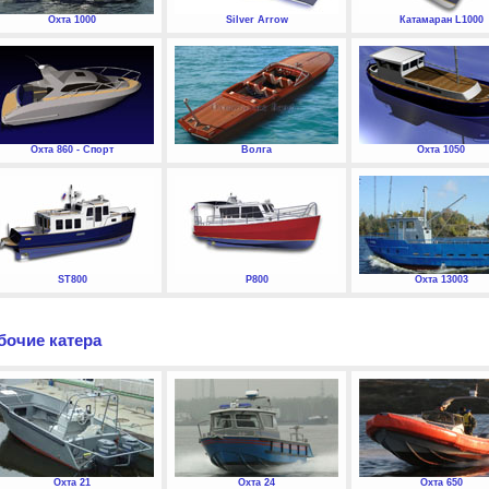
Охта 1000
Silver Arrow
Катамаран L1000
Охта 860 - Спорт
Волга
Охта 1050
ST800
P800
Охта 13003
бочие катера
Охта 21
Охта 24
Охта 650