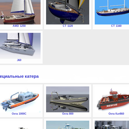
AMD 1250
СТ 1120
СТ 1340
J60
ециальные катера
Охта 1000С
Охта 800
Охта Кат860