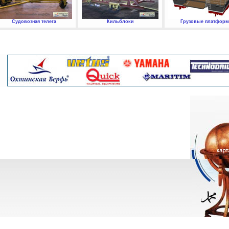
Судовозная телега
Кильблоки
Грузовые платфор