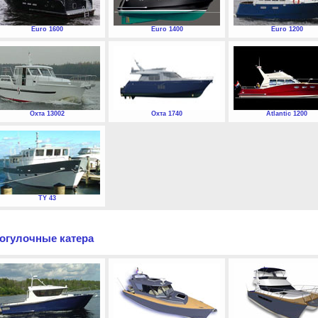
Euro 1600
Euro 1400
Euro 1200
Охта 13002
Охта 1740
Atlantic 1200
TY 43
огулочные катера