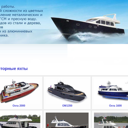
торные яхты
Охта 2000
ОМ1350
Охта 1600