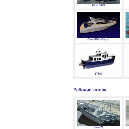
Охта 1000
Охта 860 - Спорт
ST800
Рабочие катера
Охта 21