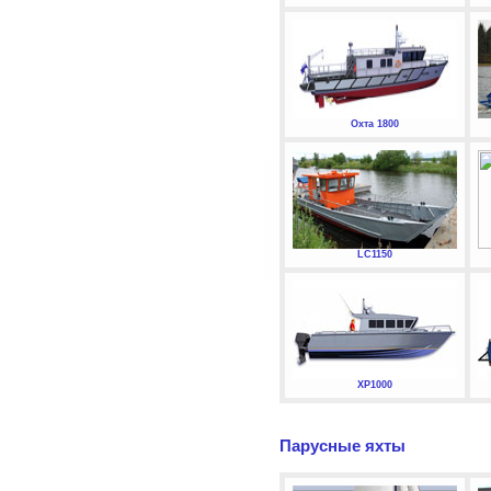
Охта 1800
LC1150
XP1000
Парусные яхты