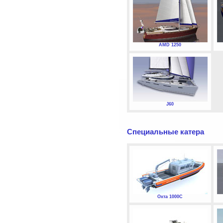
AMD 1250
J60
Специальные катера
Охта 1000С