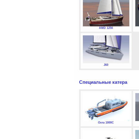
AMD 1250
J60
Специальные катера
Охта 1000С