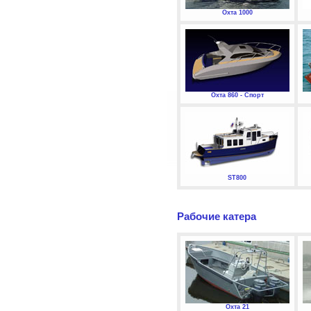
Охта 1000
Охта 860 - Спорт
ST800
Рабочие катера
Охта 21