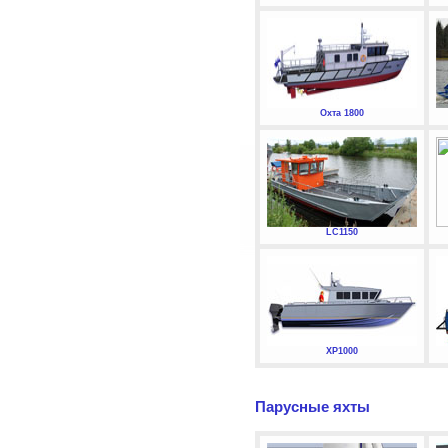
Охта 1800
LC1150
XP1000
Парусные яхты