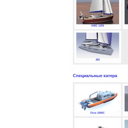
AMD 1250
J60
Специальные катера
Охта 1000С