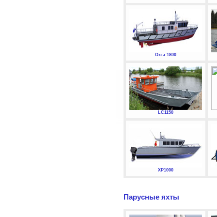
Охта 1800
LC1150
XP1000
Парусные яхты