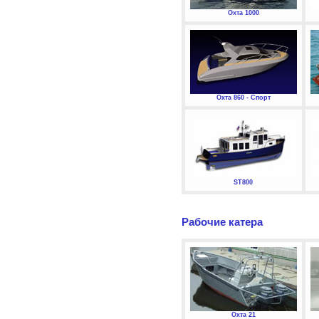
Охта 1000
Охта 860 - Спорт
ST800
Рабочие катера
Охта 21