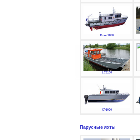
Охта 1800
LC1150
XP1000
Парусные яхты