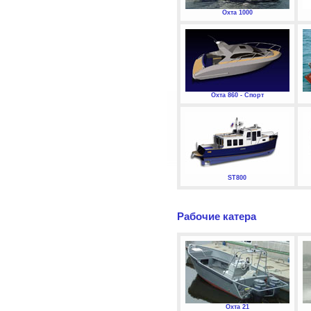
Охта 1000
Охта 860 - Спорт
ST800
Рабочие катера
Охта 21