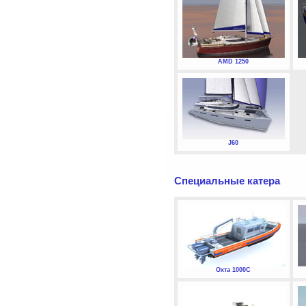
AMD 1250
J60
Специальные катера
Охта 1000С