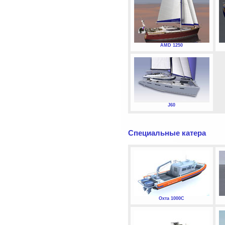
AMD 1250
J60
Специальные катера
Охта 1000С