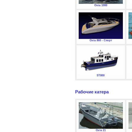
Охта 1000
Охта 860 - Спорт
ST800
Рабочие катера
Охта 21