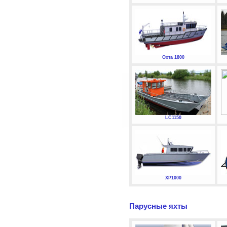
Охта 1800
LC1150
XP1000
Парусные яхты