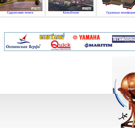
Судовозная телега
Кильблоки
Грузовые платфор