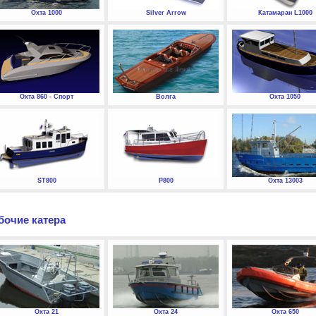
Охта 1000
Silver Arrow
Катамаран L1000
Охта 860 - Спорт
Волга
Охта 1050
ST800
P800
Охта 13003
бочие катера
Охта 21
Охта 24
Охта 650