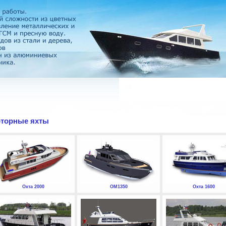
торные яхты
Охта 2000
ОМ1350
Охта 1600