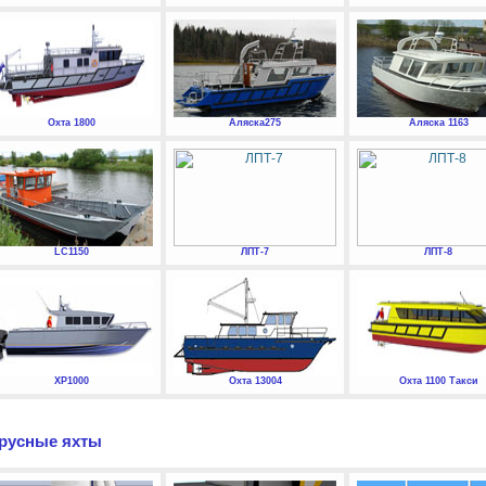
Охта 1800
Аляска275
Аляска 1163
LC1150
ЛПТ-7
ЛПТ-8
XP1000
Охта 13004
Охта 1100 Такси
русные яхты