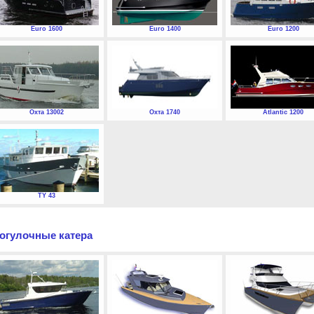
Euro 1600
Euro 1400
Euro 1200
Охта 13002
Охта 1740
Atlantic 1200
TY 43
огулочные катера