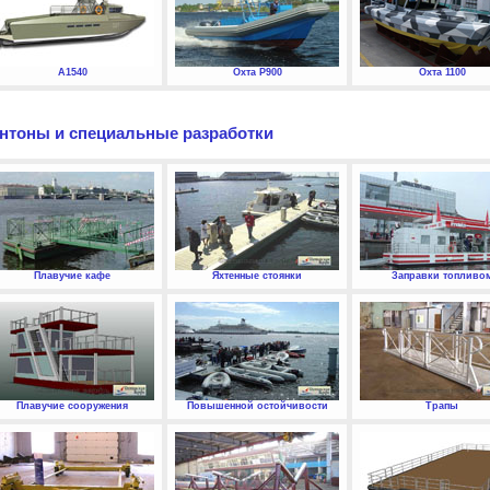
А1540
Охта P900
Охта 1100
нтоны и специальные разработки
Плавучие кафе
Яхтенные стоянки
Заправки топливо
Плавучие сооружения
Повышенной остойчивости
Трапы