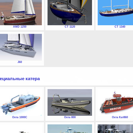
AMD 1250
СТ 1120
СТ 1340
J60
ециальные катера
Охта 1000С
Охта 800
Охта Кат860