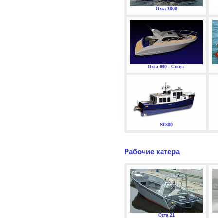
Охта 1000
Охта 860 - Спорт
ST800
Рабочие катера
Охта 21