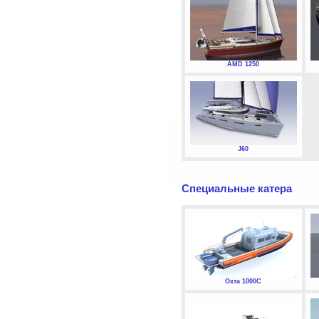
AMD 1250
J60
Специальные катера
Охта 1000С