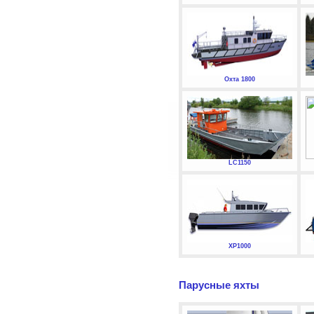
Охта 1800
LC1150
XP1000
Парусные яхты