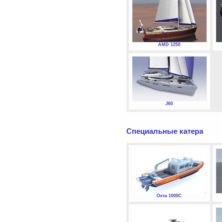
AMD 1250
J60
Специальные катера
Охта 1000С