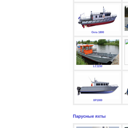
Охта 1800
LC1150
XP1000
Парусные яхты