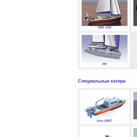
AMD 1250
J60
Специальные катера
Охта 1000С