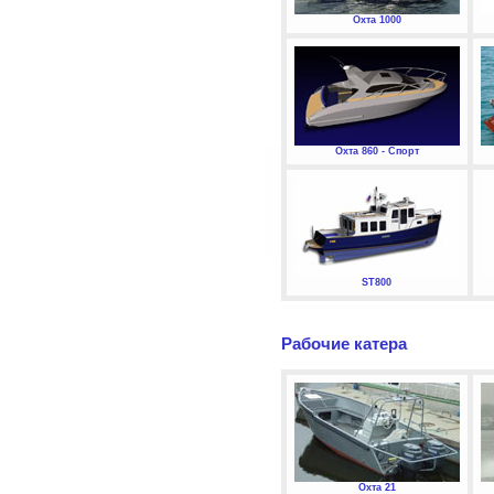
Охта 1000
Охта 860 - Спорт
ST800
Рабочие катера
Охта 21