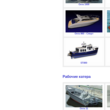
Охта 1000
Охта 860 - Спорт
ST800
Рабочие катера
Охта 21