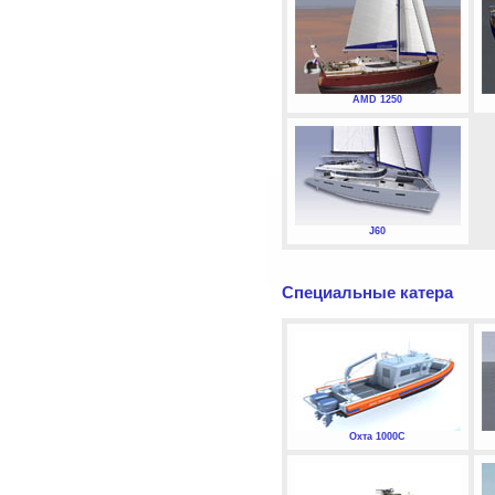
AMD 1250
J60
Специальные катера
Охта 1000С