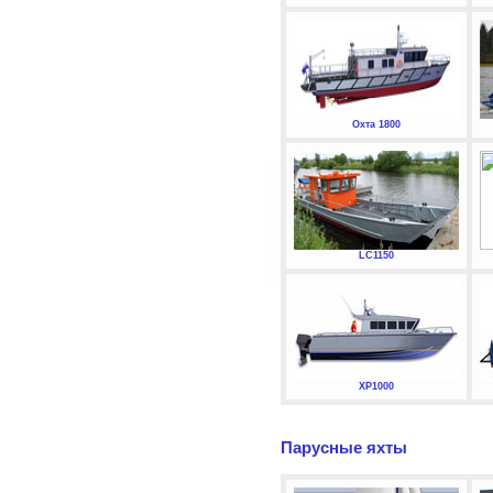
Охта 1800
LC1150
XP1000
Парусные яхты