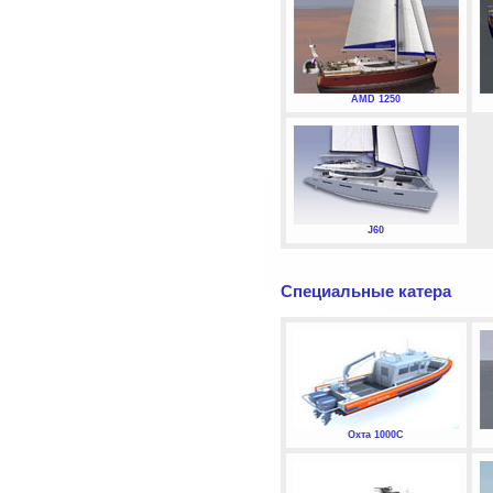
AMD 1250
J60
Специальные катера
Охта 1000С