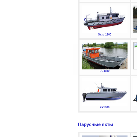
Охта 1800
LC1150
XP1000
Парусные яхты