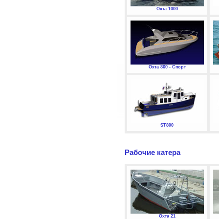
Охта 1000
Охта 860 - Спорт
ST800
Рабочие катера
Охта 21