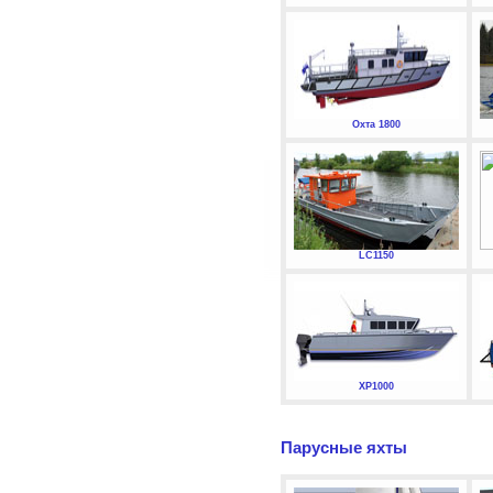
Охта 1800
LC1150
XP1000
Парусные яхты