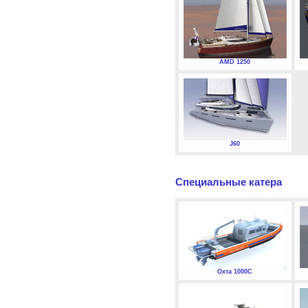
AMD 1250
J60
Специальные катера
Охта 1000С