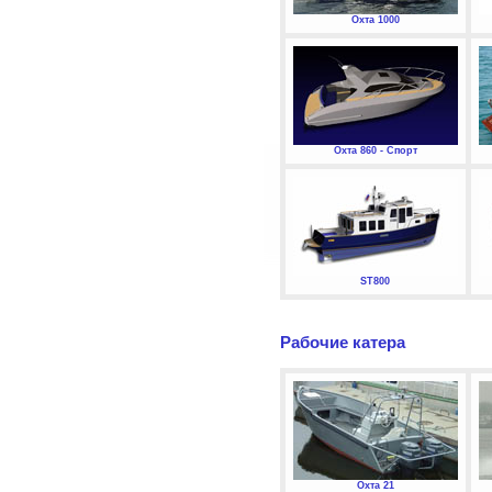
Охта 1000
Охта 860 - Спорт
ST800
Рабочие катера
Охта 21