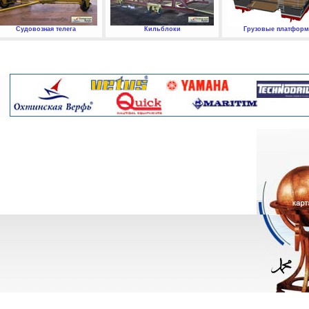
Судовозная телега
Кильблоки
Грузовые платфор