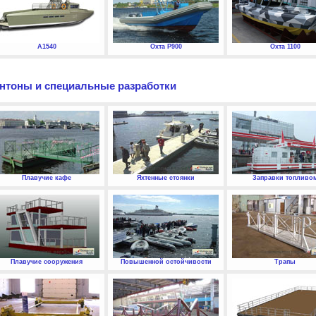
А1540
Охта P900
Охта 1100
нтоны и специальные разработки
Плавучие кафе
Яхтенные стоянки
Заправки топливо
Плавучие сооружения
Повышенной остойчивости
Трапы