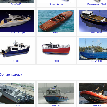
Охта 1000
Silver Arrow
Катамаран L1000
Охта 860 - Спорт
Волга
Охта 1050
ST800
P800
Охта 13003
бочие катера
Охта 21
Охта 24
Охта 650