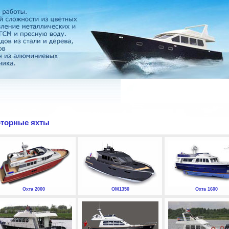
торные яхты
Охта 2000
ОМ1350
Охта 1600