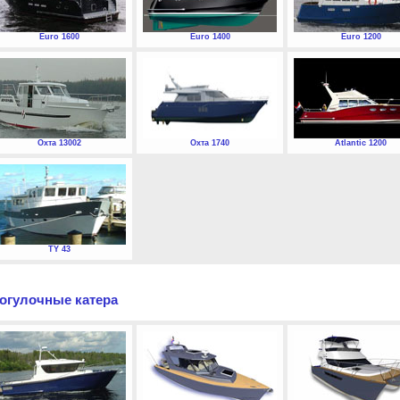
Euro 1600
Euro 1400
Euro 1200
Охта 13002
Охта 1740
Atlantic 1200
TY 43
огулочные катера