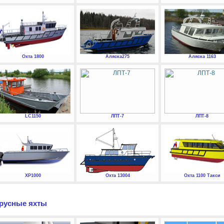
Охта 1800
Аляска275
Аляска 1163
LC1150
ЛПТ-7
ЛПТ-8
XP1000
Охта 13004
Охта 1100 Такси
русные яхты