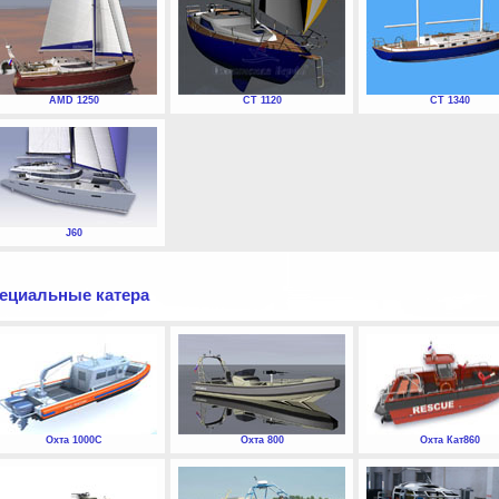
AMD 1250
СТ 1120
СТ 1340
J60
ециальные катера
Охта 1000С
Охта 800
Охта Кат860