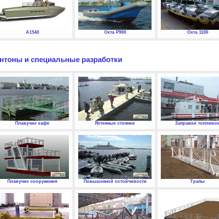
А1540
Охта P900
Охта 1100
нтоны и специальные разработки
Плавучие кафе
Яхтенные стоянки
Заправки топливо
Плавучие сооружения
Повышенной остойчивости
Трапы