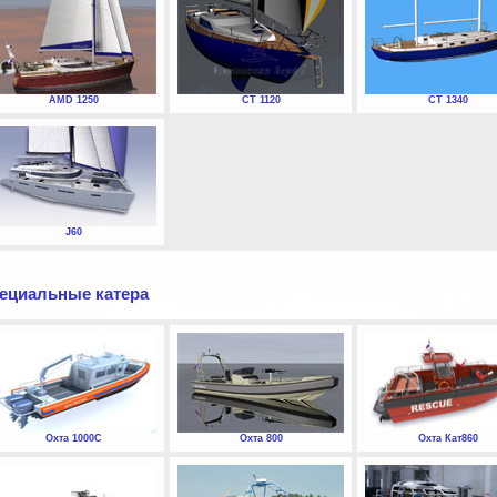
AMD 1250
СТ 1120
СТ 1340
J60
ециальные катера
Охта 1000С
Охта 800
Охта Кат860