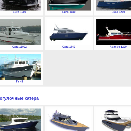
Euro 1600
Euro 1400
Euro 1200
Охта 13002
Охта 1740
Atlantic 1200
TY 43
огулочные катера