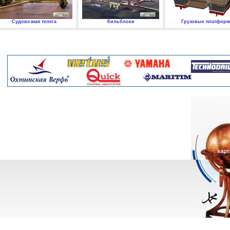
Судовозная телега
Кильблоки
Грузовые платфор