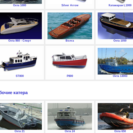
Охта 1000
Silver Arrow
Катамаран L1000
Охта 860 - Спорт
Волга
Охта 1050
ST800
P800
Охта 13003
бочие катера
Охта 21
Охта 24
Охта 650