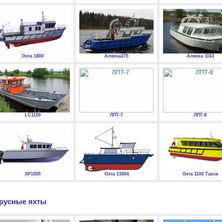
Охта 1800
Аляска275
Аляска 1163
LC1150
ЛПТ-7
ЛПТ-8
XP1000
Охта 13004
Охта 1100 Такси
русные яхты