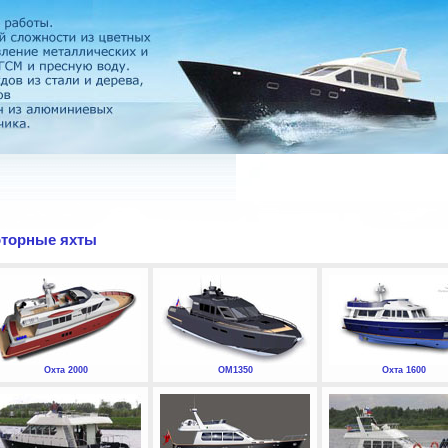
торные яхты
Охта 2000
ОМ1350
Охта 1600