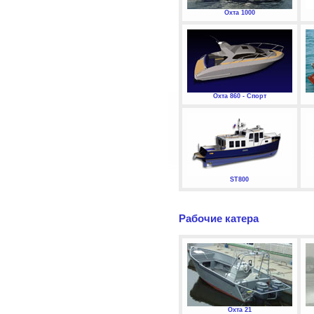
Охта 1000
Охта 860 - Спорт
ST800
Рабочие катера
Охта 21