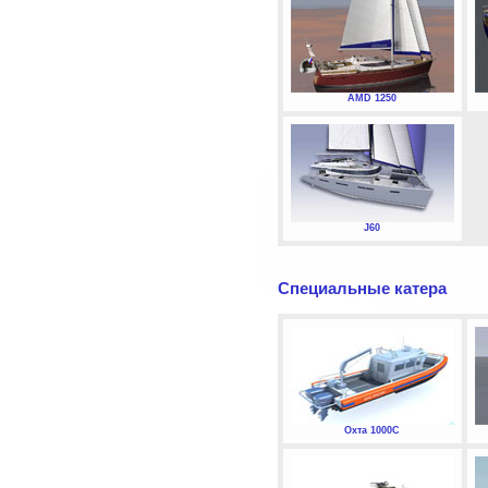
AMD 1250
J60
Специальные катера
Охта 1000С