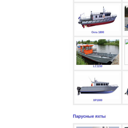
Охта 1800
LC1150
XP1000
Парусные яхты