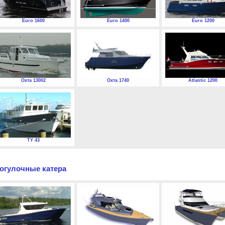
Euro 1600
Euro 1400
Euro 1200
Охта 13002
Охта 1740
Atlantic 1200
TY 43
огулочные катера