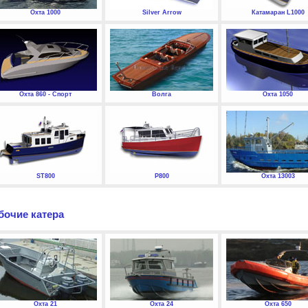
Охта 1000
Silver Arrow
Катамаран L1000
Охта 860 - Спорт
Волга
Охта 1050
ST800
P800
Охта 13003
бочие катера
Охта 21
Охта 24
Охта 650