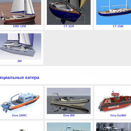
AMD 1250
СТ 1120
СТ 1340
J60
ециальные катера
Охта 1000С
Охта 800
Охта Кат860