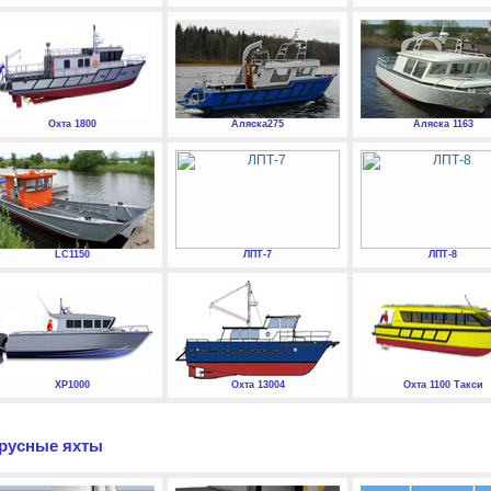
Охта 1800
Аляска275
Аляска 1163
LC1150
ЛПТ-7
ЛПТ-8
XP1000
Охта 13004
Охта 1100 Такси
русные яхты