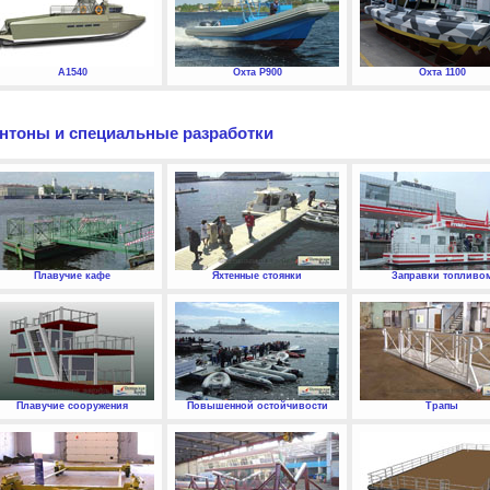
А1540
Охта P900
Охта 1100
нтоны и специальные разработки
Плавучие кафе
Яхтенные стоянки
Заправки топливо
Плавучие сооружения
Повышенной остойчивости
Трапы