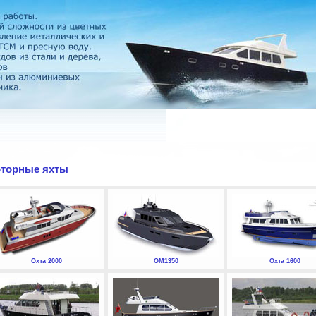
торные яхты
Охта 2000
ОМ1350
Охта 1600