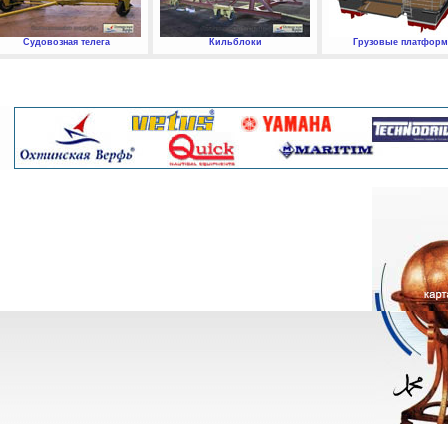
Судовозная телега
Кильблоки
Грузовые платфор