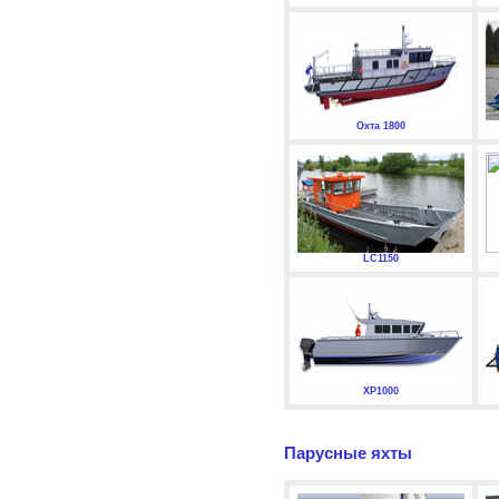
Охта 1800
LC1150
XP1000
Парусные яхты