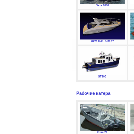
Охта 1000
Охта 860 - Спорт
ST800
Рабочие катера
Охта 21