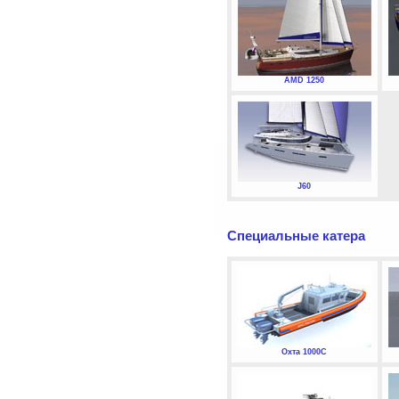
AMD 1250
J60
Специальные катера
Охта 1000С