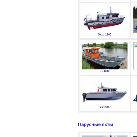
Охта 1800
LC1150
XP1000
Парусные яхты