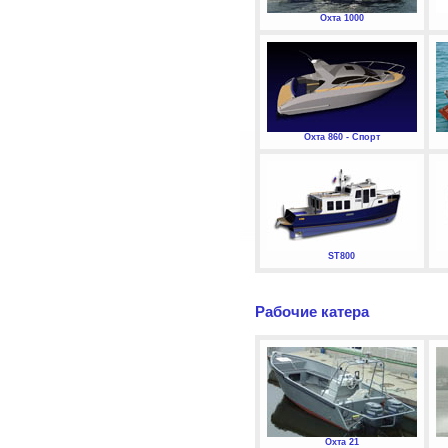
Охта 1000
Охта 860 - Спорт
ST800
Рабочие катера
Охта 21