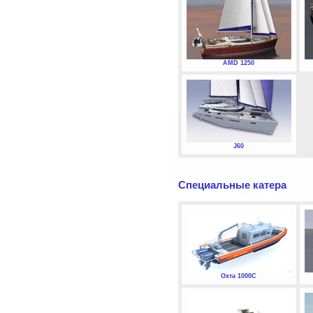
AMD 1250
J60
Специальные катера
Охта 1000С