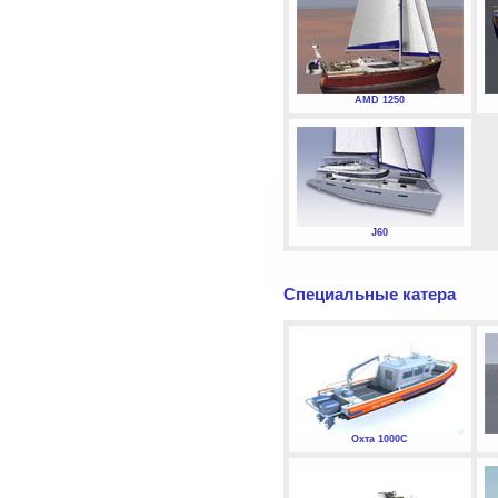
AMD 1250
J60
Специальные катера
Охта 1000С