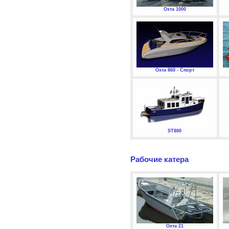
Охта 1000
Охта 860 - Спорт
ST800
Рабочие катера
Охта 21