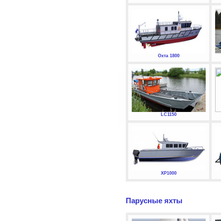
Охта 1800
LC1150
XP1000
Парусные яхты