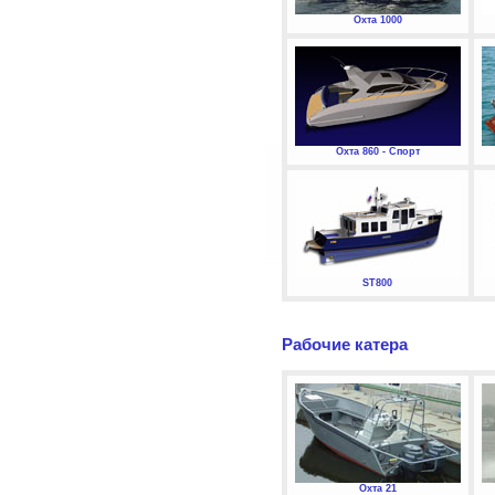
Охта 1000
Охта 860 - Спорт
ST800
Рабочие катера
Охта 21