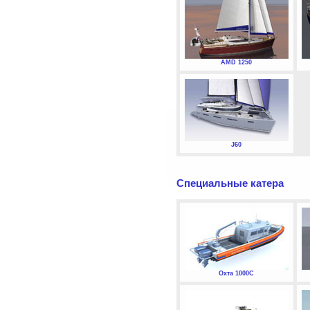
AMD 1250
J60
Специальные катера
Охта 1000С