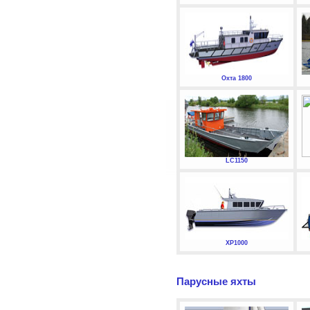
Охта 1800
LC1150
XP1000
Парусные яхты