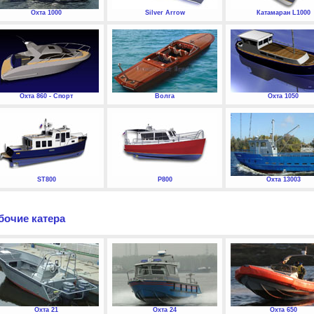
Охта 1000
Silver Arrow
Катамаран L1000
Охта 860 - Спорт
Волга
Охта 1050
ST800
P800
Охта 13003
бочие катера
Охта 21
Охта 24
Охта 650