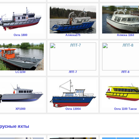
Охта 1800
Аляска275
Аляска 1163
LC1150
ЛПТ-7
ЛПТ-8
XP1000
Охта 13004
Охта 1100 Такси
русные яхты