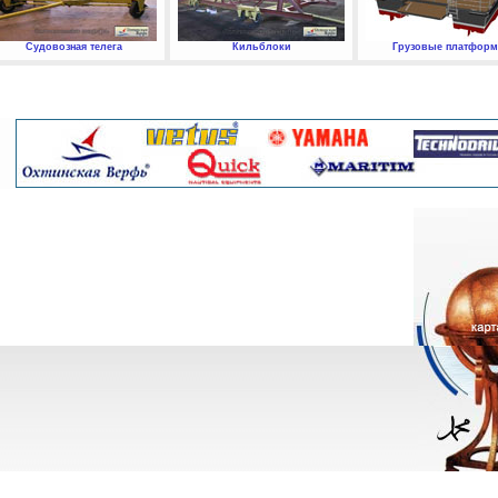
Судовозная телега
Кильблоки
Грузовые платфор