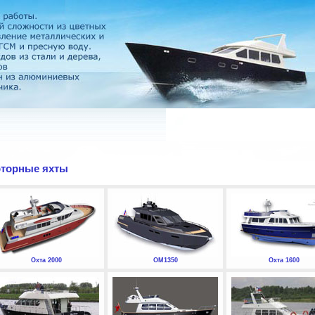
торные яхты
Охта 2000
ОМ1350
Охта 1600