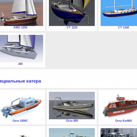
AMD 1250
СТ 1120
СТ 1340
J60
ециальные катера
Охта 1000С
Охта 800
Охта Кат860