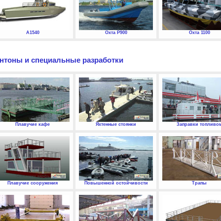
А1540
Охта P900
Охта 1100
нтоны и специальные разработки
Плавучие кафе
Яхтенные стоянки
Заправки топливо
Плавучие сооружения
Повышенной остойчивости
Трапы