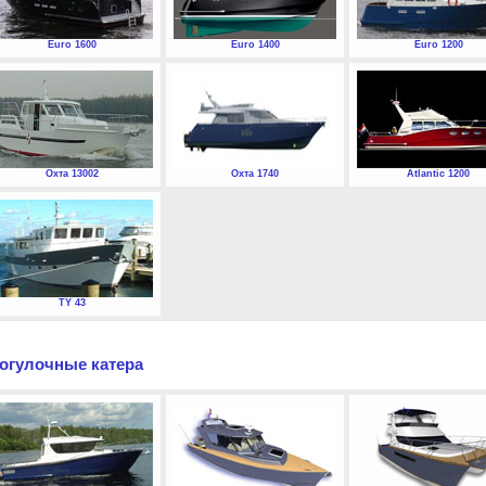
Euro 1600
Euro 1400
Euro 1200
Охта 13002
Охта 1740
Atlantic 1200
TY 43
огулочные катера