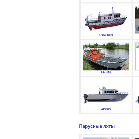
Охта 1800
LC1150
XP1000
Парусные яхты