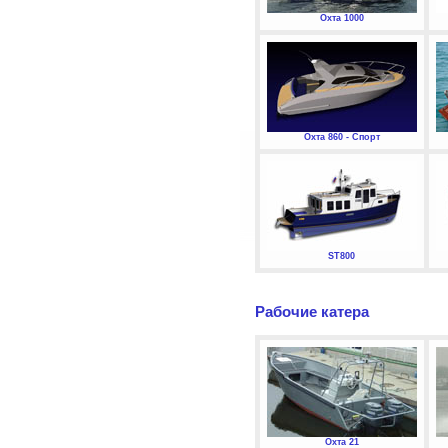
Охта 1000
Охта 860 - Спорт
ST800
Рабочие катера
Охта 21