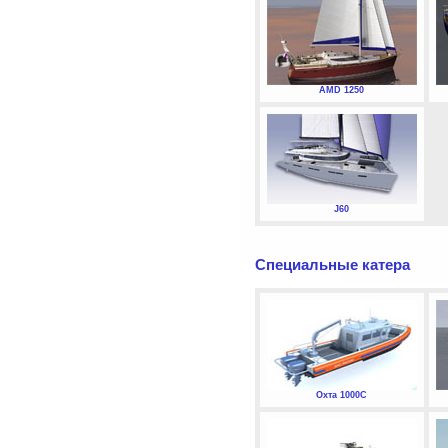
AMD 1250
J60
Специальные катера
Охта 1000С