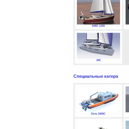
AMD 1250
J60
Специальные катера
Охта 1000С