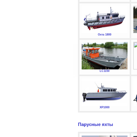
Охта 1800
LC1150
XP1000
Парусные яхты