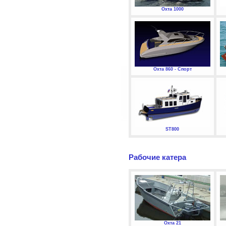
Охта 1000
Охта 860 - Спорт
ST800
Рабочие катера
Охта 21