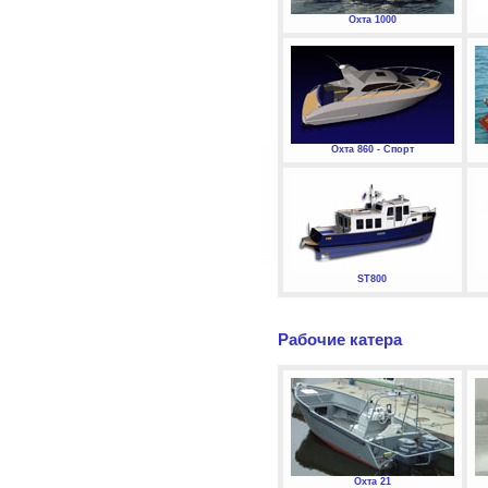
Охта 1000
Охта 860 - Спорт
ST800
Рабочие катера
Охта 21