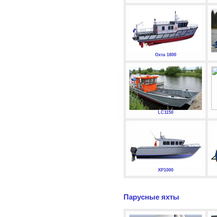
Охта 1800
LC1150
XP1000
Парусные яхты