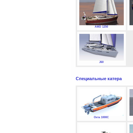
AMD 1250
J60
Специальные катера
Охта 1000С