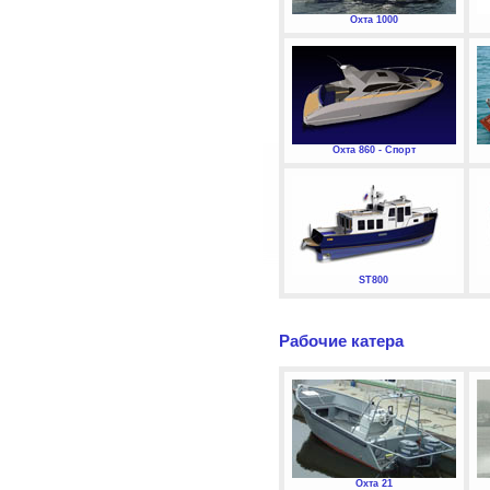
Охта 1000
Охта 860 - Спорт
ST800
Рабочие катера
Охта 21