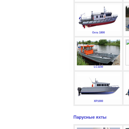
Охта 1800
LC1150
XP1000
Парусные яхты