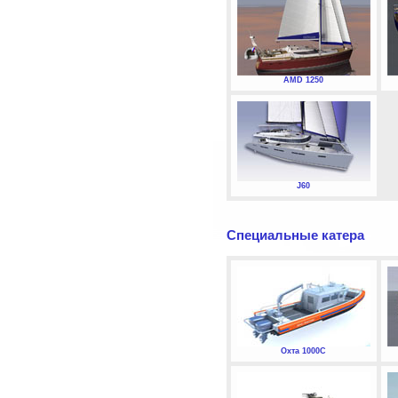
AMD 1250
J60
Специальные катера
Охта 1000С