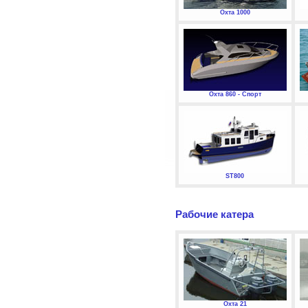
Охта 1000
Охта 860 - Спорт
ST800
Рабочие катера
Охта 21