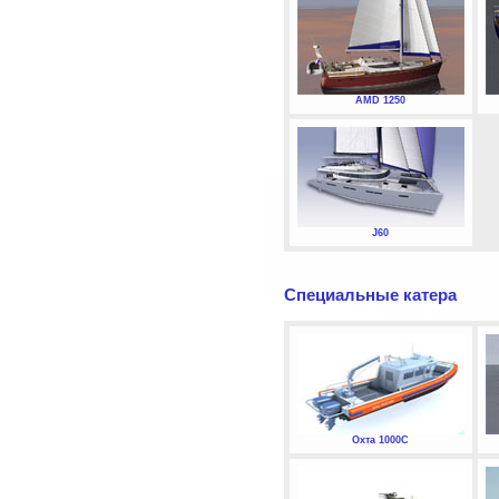
AMD 1250
J60
Специальные катера
Охта 1000С