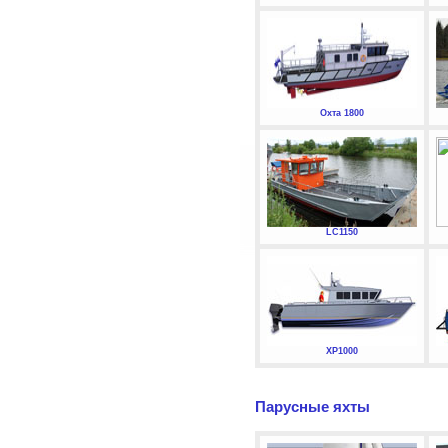
Охта 1800
LC1150
XP1000
Парусные яхты