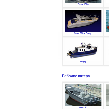
Охта 1000
Охта 860 - Спорт
ST800
Рабочие катера
Охта 21