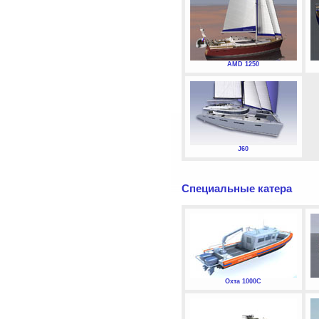
AMD 1250
J60
Специальные катера
Охта 1000С