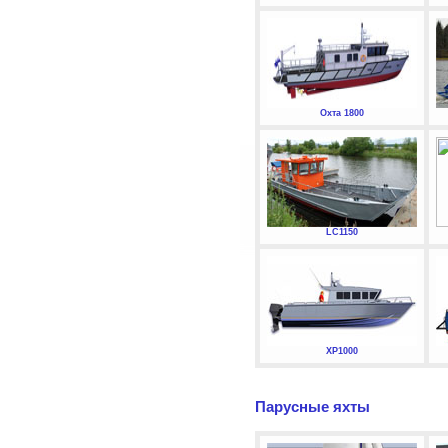
Охта 1800
LC1150
XP1000
Парусные яхты