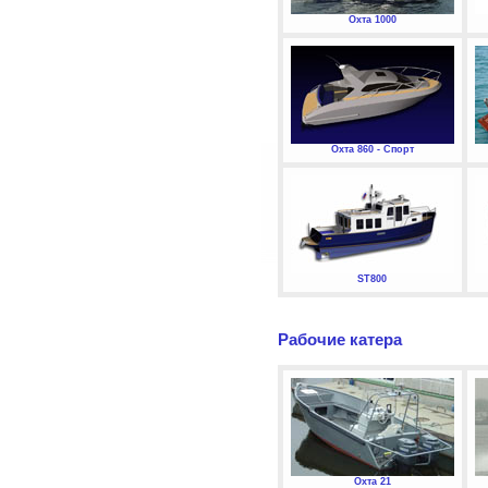
Охта 1000
Охта 860 - Спорт
ST800
Рабочие катера
Охта 21