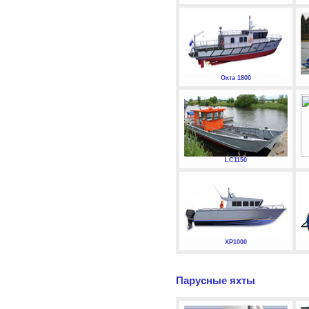
Охта 1800
LC1150
XP1000
Парусные яхты