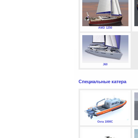
AMD 1250
J60
Специальные катера
Охта 1000С