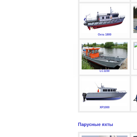
Охта 1800
LC1150
XP1000
Парусные яхты