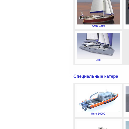
AMD 1250
J60
Специальные катера
Охта 1000С