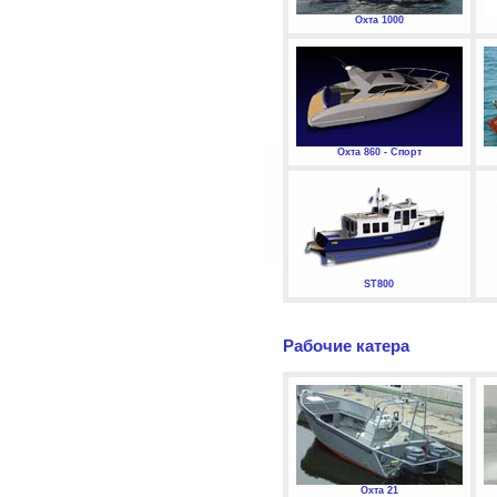
Охта 1000
Охта 860 - Спорт
ST800
Рабочие катера
Охта 21