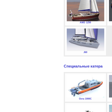
AMD 1250
J60
Специальные катера
Охта 1000С