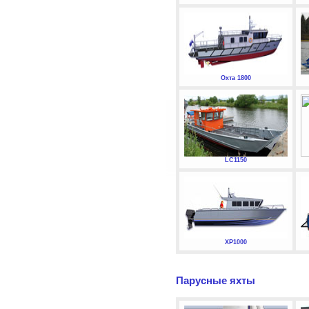
Охта 1800
LC1150
XP1000
Парусные яхты