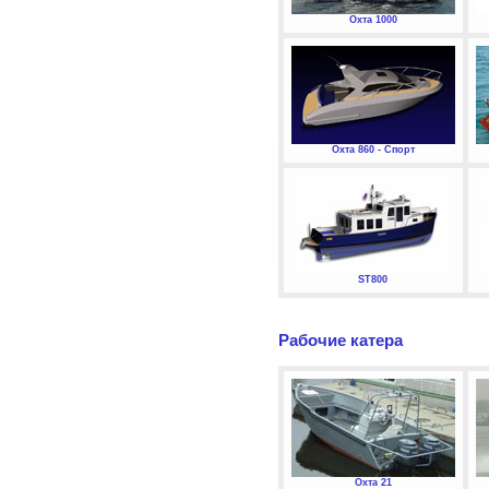
Охта 1000
Охта 860 - Спорт
ST800
Рабочие катера
Охта 21