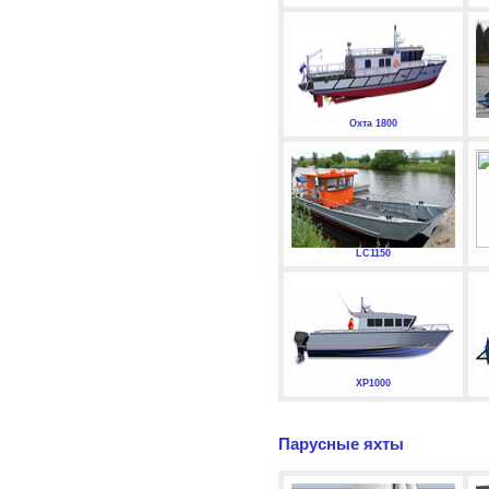
Охта 1800
LC1150
XP1000
Парусные яхты