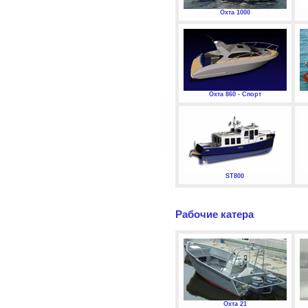
Охта 1000
Охта 860 - Спорт
ST800
Рабочие катера
Охта 21