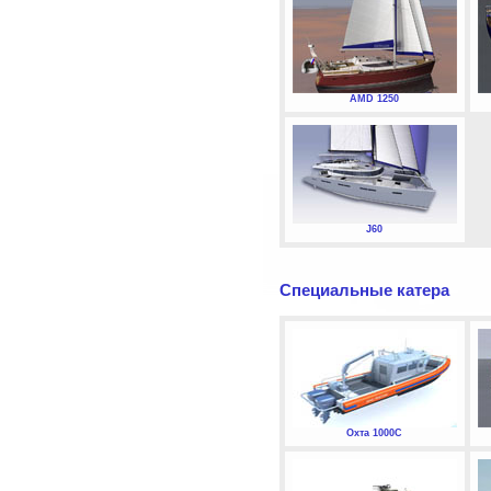
AMD 1250
J60
Специальные катера
Охта 1000С